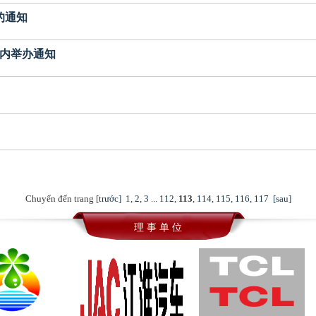
作的通知
在河内举办通知
Chuyển đến trang
[trước]
1
,
2
,
3
...
112
,
113
,
114
,
115
,
116
,
117
[sau]
理 事 单 位