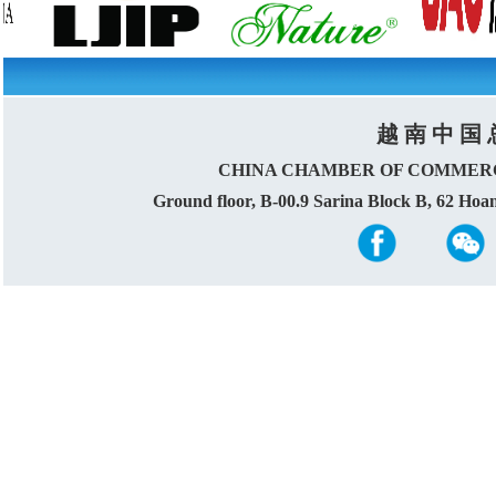
越 南 中 国 
CHINA CHAMBER OF COMMERC
Ground floor, B-00.9 Sarina Block B, 62 Ho