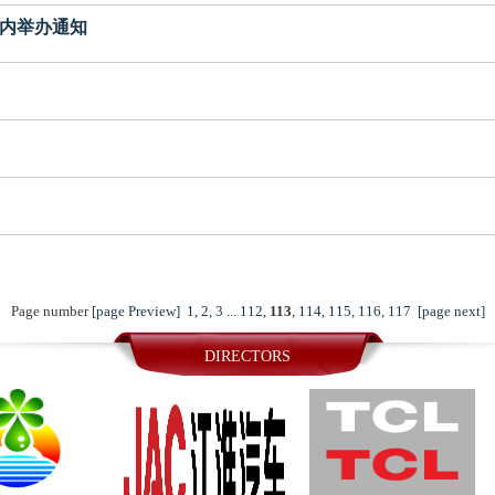
在河内举办通知
Page number
[page Preview]
1
,
2
,
3
...
112
,
113
,
114
,
115
,
116
,
117
[page next]
DIRECTORS