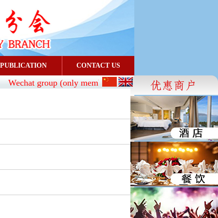
PUBLICATION
CONTACT US
Wechat group (only members can join):
CBA_SG
- FaceBo