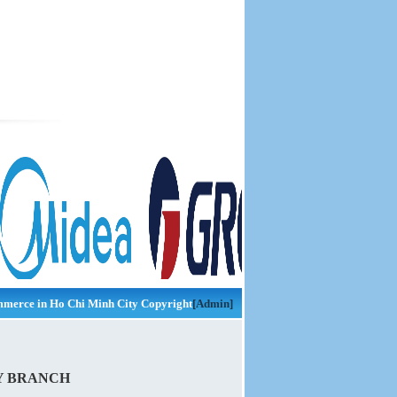
merce in Ho Chi Minh City Copyright
[Admin]
Y BRANCH