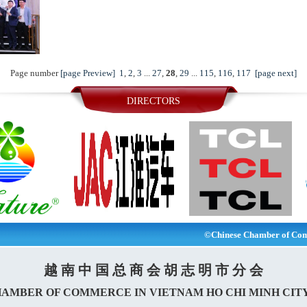
Page number
[page Preview]
1
,
2
,
3
...
27
,
28
,
29
...
115
,
116
,
117
[page next]
DIRECTORS
©Chinese Chamber of Com
越 南 中 国 总 商 会 胡 志 明 市 分 会
HAMBER OF COMMERCE IN VIETNAM HO CHI MINH CIT