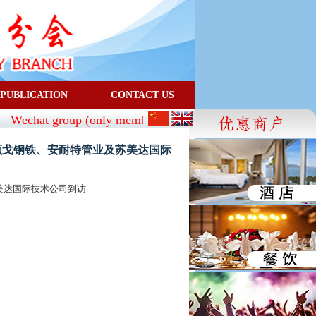
PUBLICATION
CONTACT US
Wechat group (only members can join):
CBA_SG
- FaceBook
佛山顺戈钢铁、安耐特管业及苏美达国际
美达国际技术公司到访