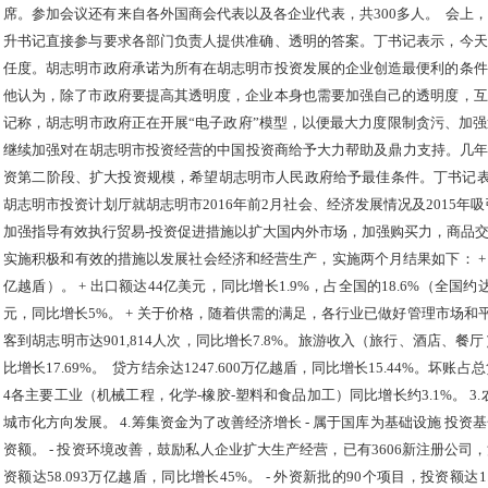
席。参加会议还有来自各外国商会代表以及各企业代表，共300多人。 ​ 
升书记直接参与要求各部门负责人提供准确、透明的答案。丁书记表示，今天
任度。胡志明市政府承诺为所有在胡志明市投资发展的企业创造最便利的条件
他认为，除了市政府要提高其透明度，企业本身也需要加强自己的透明度，互
记称，胡志明市政府正在开展“电子政府”模型，以便最大力度限制贪污、加强
继续加强对在胡志明市投资经营的中国投资商给予大力帮助及鼎力支持。几年
资第二阶段、扩大投资规模，希望胡志明市人民政府给予最佳条件。丁书记
胡志明市投资计划厅就胡志明市2016年前2月社会、经济发展情况及2015年吸
加强指导有效执行贸易-投资促进措施以扩大国内外市场，加强购买力，商品
实施积极和有效的措施以发展社会经济和经营生产，实施两个月结果如下： + 商品
亿越盾）。 + 出口额达44亿美元，同比增长1.9%，占全国的18.6%（全国
元，同比增长5%。 + 关于价格，随着供需的满足，各行业已做好管理市场和平
客到胡志明市达901,814人次，同比增长7.8%。旅游收入（旅行、酒店、餐厅）约
比增长17.69%。 贷方结余达1247.600万亿越盾，同比增长15.44%。坏账
4各主要工业（机械工程，化学-橡胶-塑料和食品加工）同比增长约3.1%。 3
城市化方向发展。 4.筹集资金为了改善经济增长 - 属于国库为基础设施 投资基金
资额。 - 投资环境改善，鼓励私人企业扩大生产经营，已有3606新注册公司，注
资额达58.093万亿越盾，同比增长45%。 - 外资新批的90个项目，投资额达1