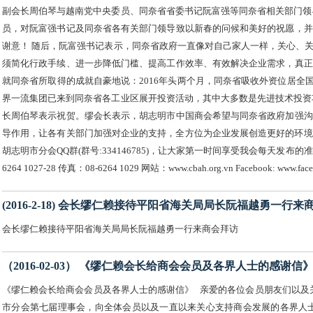
副会长周伯琴与越南党中央委员、同奈省省委书记阮富强等同奈省相关部门领
员，对阮富强书记及同奈省各有关部门领导致以新春的问候和美好的祝愿，并
谢意！ 随后，阮富强书记表示，同奈省政府一直像对自己家人一样，关心、
须简化行政手续、进一步降低门槛、提高工作效率、有效解决企业需求，真正
就同奈省所取得的成就自豪地说：2016年头两个月，同奈省吸收外资位居全国第
界一流集团已来到同奈省各工业区展开投资活动，其中大多数是先进技术投资
长周伯琴表示祝贺。缪会长表示，胡志明市中国商会希望与同奈省政府加强沟
导作用，让各有关部门加强对企业的支持，全方位为企业发展创造更好的环境
胡志明市分会QQ群(群号:334146785)，让大家第一时间享受我会每天发布的准确、快讯信息
6264 1027-28 传真：08-6264 1029 网站：www.cbah.org.vn Facebook: www.faceb
(2016-2-18) 会长缪仁赖接待平阳省海关局局长阮福越勇一行来
会长缪仁赖接待平阳省海关局局长阮福越勇一行来商会拜访
（2016-02-03） 《缪仁赖会长给商会会员及各界人士的感谢信
《缪仁赖会长给商会会员及各界人士的感谢信》 亲爱的各位会员朋友们以及
市分会第七届理事会，向全体会员以及一直以来关心支持商会发展的各界人