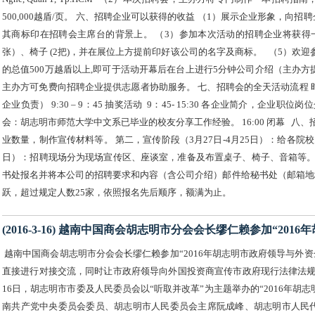
500,000越盾/页。 六、招聘企业可以获得的收益 （1）展示企业形象，向
其商标印在招聘会主席台的背景上。 （3）参加本次活动的招聘企业将获得一枚招聘
张）、椅子 (2把)，并在展位上方提前印好该公司的名字及商标。 （5）欢
的总值500万越盾以上,即可于活动开幕后在台上进行5分钟公司介绍（主办方
主办方可免费向招聘企业提供志愿者协助服务。 七、招聘会的全天活动流程 时间 内容 8
企业负责） 9:30 – 9：45 抽奖活动 9：45- 15:30 各企业简介，企业职位岗位
会：胡志明市师范大学中文系已毕业的校友分享工作经验。 16:00 闭幕 八、
业数量，制作宣传材料等。 第二，宣传阶段（3月27日-4月25日）：给各
日）：招聘现场分为现场宣传区、座谈室，准备及布置桌子、椅子、音箱等。 第四，招
书处报名并将本公司的招聘要求和内容（含公司介绍）邮件给秘书处（邮箱地址：cb
跃，超过规定人数25家，依照报名先后顺序，额满为止。
(2016-3-16) 越南中国商会胡志明市分会会长缪仁赖参加“20
越南中国商会胡志明市分会会长缪仁赖参加“2016年胡志明市政府领导与外
直接进行对接交流，同时让市政府领导向外国投资商宣传市政府现行法律法规
16日，胡志明市市委及人民委员会以“听取并改革”为主题举办的“2016年
南共产党中央委员会委员、胡志明市人民委员会主席阮成峰、胡志明市人民