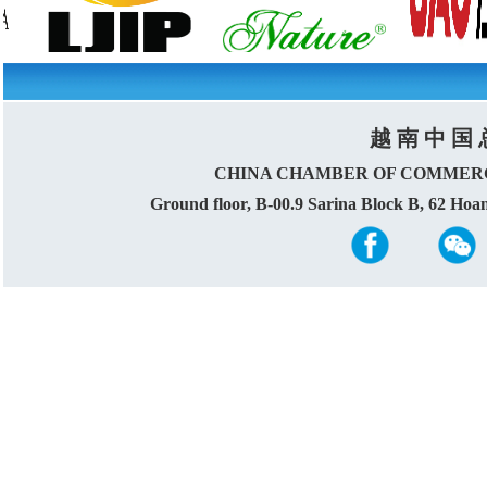
越 南 中 国 
CHINA CHAMBER OF COMMERC
Ground floor, B-00.9 Sarina Block B, 62 Ho