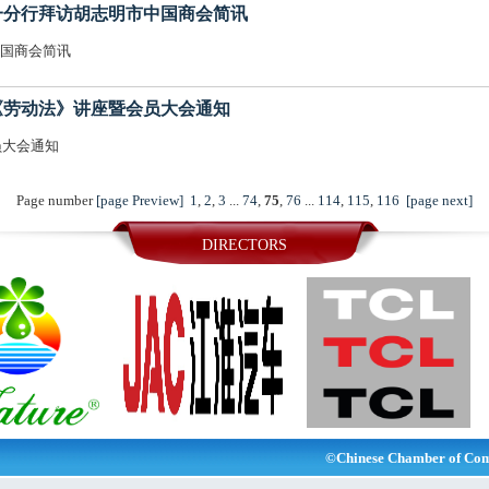
明市第一分行拜访胡志明市中国商会简讯
国商会简讯
015年《劳动法》讲座暨会员大会通知
员大会通知
Page number
[page Preview]
1
,
2
,
3
...
74
,
75
,
76
...
114
,
115
,
116
[page next]
DIRECTORS
©Chinese Chamber of Com