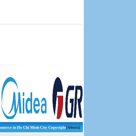
merce in Ho Chi Minh City Copyright
[Admin]