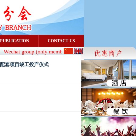
PUBLICATION
CONTACT US
Wechat group (only members can join):
CBA_SG
- FaceBoo
及其配套项目竣工投产仪式