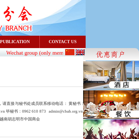
PUBLICATION
CONTACT US
Wechat group (only members can join):
CBA_SG
- FaceBo
，请直接与秘书处成员联系移动电话： 黄秘书：
g.vn 毕秘书：0962 610 873 admin@cbah.org.vn
南胡志明市中国商会