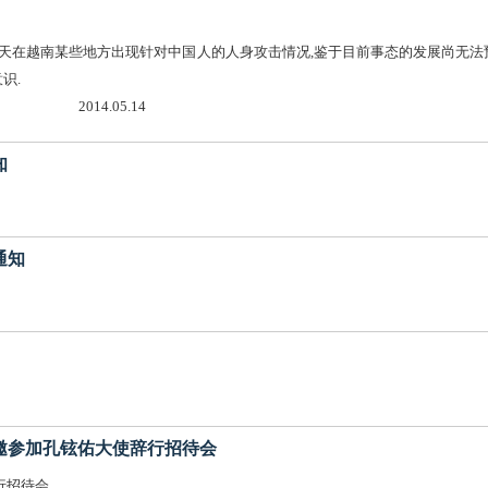
在越南某些地方出现针对中国人的人身攻击情况,鉴于目前事态的发展尚无法
员提醒周边亲友提高防范意识. 越
5.14
知
募通知
商会应邀参加孔铉佑大使辞行招待会
行招待会