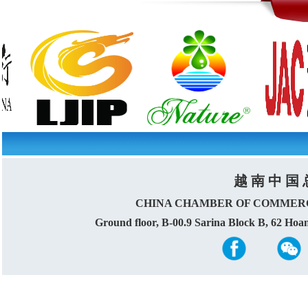
越 南 中 国 
CHINA CHAMBER OF COMMERC
Ground floor, B-00.9 Sarina Block B, 62 Ho