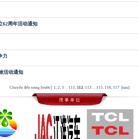
成立62周年活动通知
竞争力
乐之旅活动通知
Chuyển đến trang
[trước]
1
,
2
,
3
...
111
,
112
,
113
...
115
,
116
,
117
[sau]
理 事 单 位