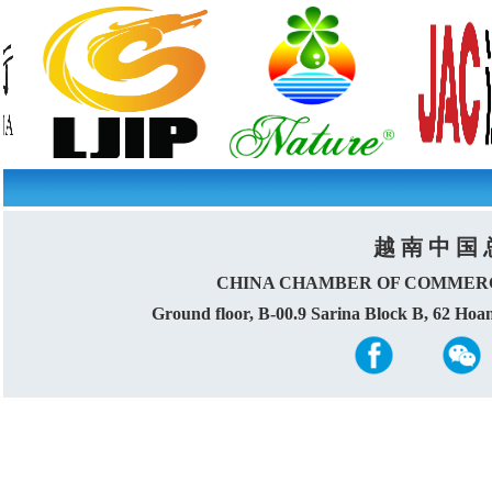
越 南 中 国 
CHINA CHAMBER OF COMMERC
Ground floor, B-00.9 Sarina Block B, 62 Ho