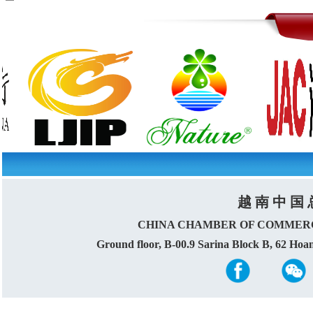
越 南 中 国 
CHINA CHAMBER OF COMMERC
Ground floor, B-00.9 Sarina Block B, 62 Ho