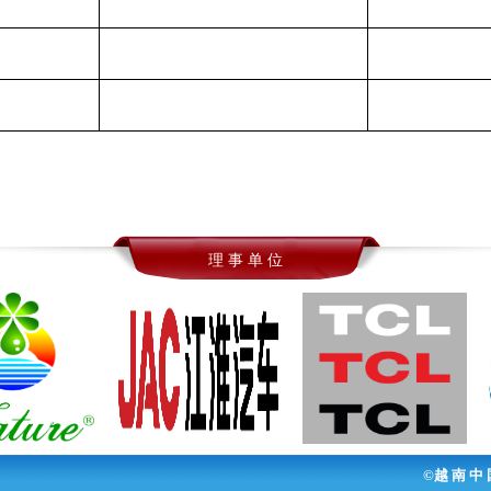
理 事 单 位
©越 南 中 