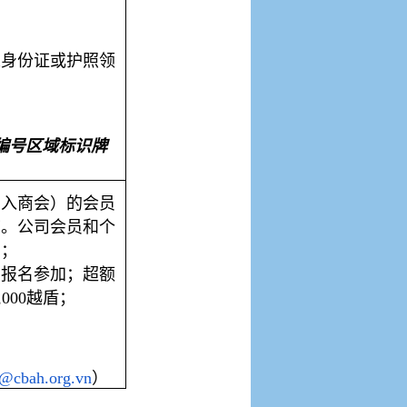
人身份证或护照领
编号区域标识牌
加入商会）的会员
节。公司会员和个
加；
费报名参加；超额
,000
越盾；
@cbah.org.vn
）