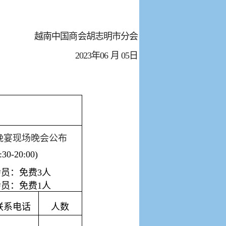
越南中国商会胡志明市分会
20
23
年
0
6
月
05
日
晚宴现场晚会公布
:
3
0-2
0
:00)
会员：免费
3
人
会员：免费
1
人
联系电话
人数