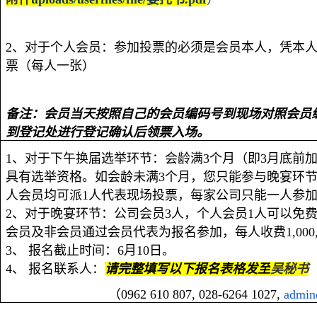
2
、对于个人会员：参加投票的必须是会员本人，凭本
票（每人一张）
备注：会员当天按照自己的会员编码号到现场对照会员
到登记处进行登记确认后领票入场。
1
、对于下午换届选举环节：会龄满
3
个月（即
3
月底前
具有选举资格。如会龄未满
3
个月，您只能参与晚宴环
人会员均可派
1
人代表现场投票，每家公司只能一人参
2
、对于晚宴环节：公司会员
3
人，个人会员
1
人可以免
会员及非会员通过会员代表为报名参加，每人收费
1,0
00
3
、
报名截止时间：
6
月
10
日。
4
、
报名联系人：
请完整填写以下报名表格发至
吴秘书
（
0962 610 807
,
028-6264 1027,
admin