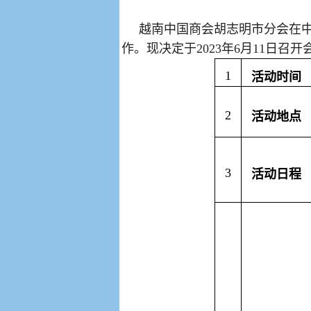
越南中国商会胡志明市分会在
作。现决定于
20
23
年
6
月
11
日召开
1
活动时间
2
活动地点
3
活动日程