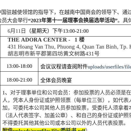
中国驻越使领馆的指导下，在越南中国商会的领导下、通
会员大会举行
“
2023
年第十一届理事会换届选举活动
”
。具
6
月
11
日
（星期天）下午
13:00-21:00
THE ADORA CENTER - 1
楼
431 Hoang Van Thu, Phuong 4, Quan Tan Binh, Tp.
胡志明市新平郡第四坊黄文树路
431
号
13:00-18:00
会议议程请查阅附件
uploads/userfiles
18:00-21:00
全体会员晚宴
1
、
对于理事单位和公司会员：参加投票的人员必须是
人，凭本人身份证或护照领票（每单位三张），如代表
加，可委托本公司其他人员参加投票，受委托人须拿着
（法人代表签字、加盖公章）、和自己的身份证或护照
不得委托其他其他公司或本公司以外的人员代表投票。
附件
uploads/userfiles/file/委托书.pdf
）