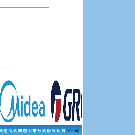
国 总 商 会 胡 志 明 市 分 会 版 权 所 有
[Admin]