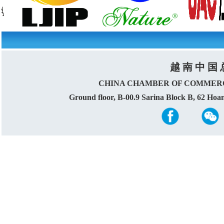
越 南 中 国 
CHINA CHAMBER OF COMMERC
Ground floor, B-00.9 Sarina Block B, 62 Ho