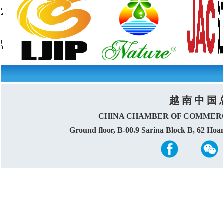
越 南 中 国 
CHINA CHAMBER OF COMMERC
Ground floor, B-00.9 Sarina Block B, 62 Ho