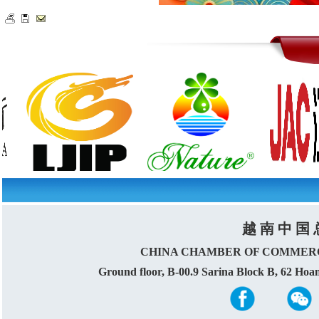
越 南 中 国 
CHINA CHAMBER OF COMMERC
Ground floor, B-00.9 Sarina Block B, 62 Ho