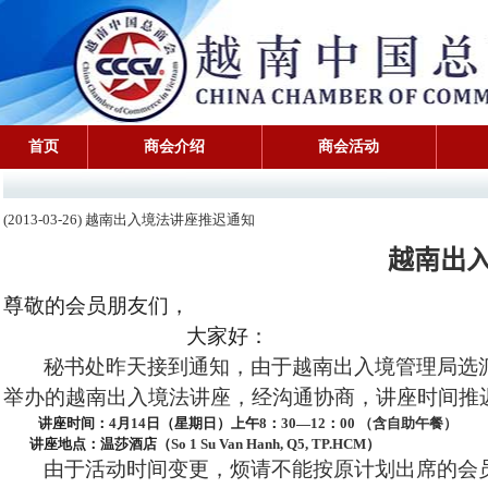
首页
商会介绍
商会活动
(2013-03-26) 越南出入境法讲座推迟通知
越南出
尊敬的会员朋友们，
大家好：
秘书处昨天接到通知，由于越南出入境管理局选
举办的越南出入境法讲座，经沟通协商，讲座时间推
讲座时间：
4
月
14
日（星期日）上午
8
：
30—12
：
00
（含自助午餐）
讲座地点：温莎酒店（
So 1 Su Van Hanh, Q5, TP.HCM
）
由于活动时间变更，烦请不能按原计划出席的会