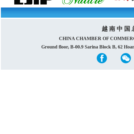
越 南 中 国 
CHINA CHAMBER OF COMMERC
Ground floor, B-00.9 Sarina Block B, 62 Ho