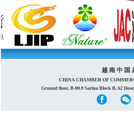
越 南 中 国 
CHINA CHAMBER OF COMMERC
Ground floor, B-00.9 Sarina Block B, 62 Ho