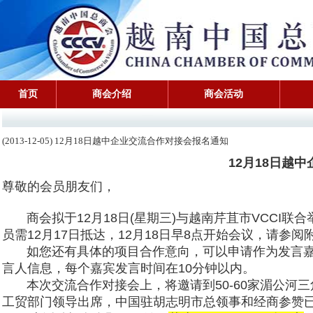
首页
商会介绍
商会活动
(2013-12-05) 12月18日越中企业交流合作对接会报名通知
12月18日越
尊敬的会员朋友们，
商会拟于12月18日(星期三)
与越南芹苴市VCCI联合
员需12月17日抵达，
12月18日早8点开始会议，
请参阅
如您还有具体的项目合作意向，可以申请作为发言
言人信息，
每
个嘉宾发言时间在10分钟以内。
本次交流合作对接会上，将邀请到50-
60家湄公河
工贸部门
领导出席，
中国驻胡志明市总领事和经商参赞