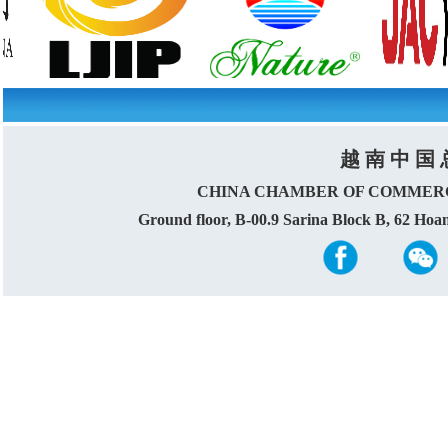
越 南 中 国 
CHINA CHAMBER OF COMMERC
Ground floor, B-00.9 Sarina Block B, 62 Ho