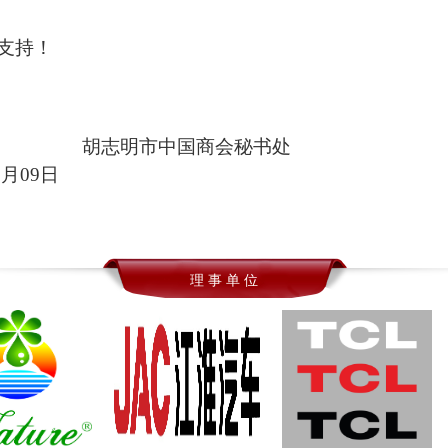
支持
！
胡志明市中国商会秘书处
7
月
09
日
理 事 单 位