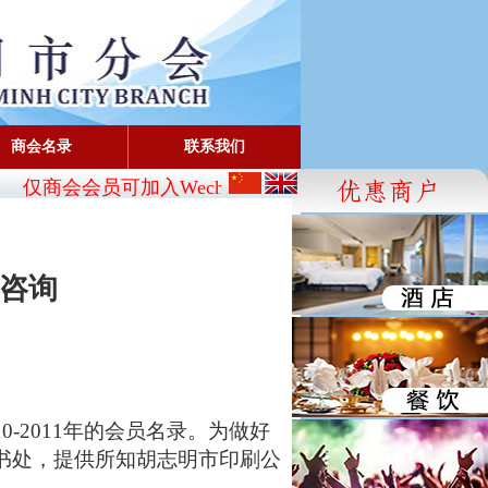
商会名录
联系我们
仅商会会员可加入Wechat:
CBA_SG
- FaceBook: www.fa
咨询
10-2011
年的
会员名录。为做好
书处，提供所知胡志明市印刷公