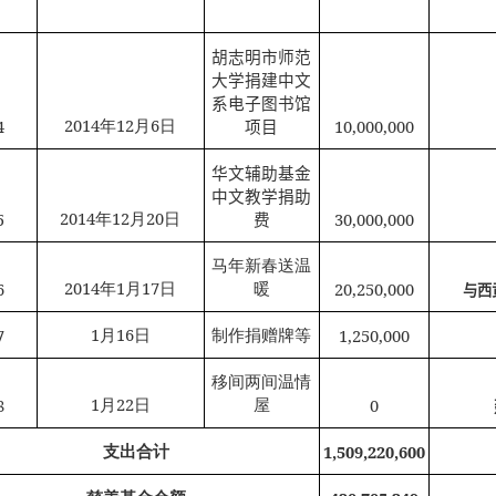
胡志明市师范
大学捐建中文
系电子图书馆
2014
年
12
月
6
日
4
10,000,000
项目
华文辅助基金
中文教学捐助
2014
年
12
月
20
日
5
30,000,000
费
马年新春送温
2014
年
1
月
17
日
暖
6
20,250,000
与西
1
月
16
日
制作捐赠牌等
7
1,250,000
移间两间温情
1
月
22
日
屋
8
0
支出合计
1,509,220,600