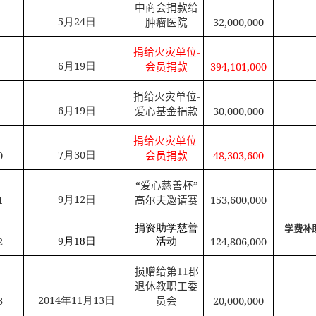
中商会捐款给
5
月
24
日
肿瘤医院
32,000,000
捐给火灾单位
-
6
月
19
日
会员捐款
394,101,000
捐给火灾单位
-
6
月
19
日
爱心基金捐款
30,000,000
捐给火灾单位
-
7
月
30
日
0
会员捐款
48,303,600
“爱心慈善杯”
9
月
12
日
1
高尔夫邀请赛
153,600,000
捐资助学慈善
学费补
9
2
124,806,000
月
18
日
活动
损赠给第
11
郡
退休教职工委
2014
年
11
月
13
日
3
20,000,000
员会