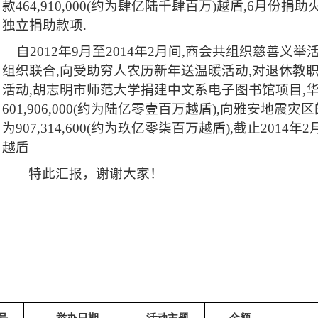
款
464,910,000(
约为肆亿陆千肆百万
)
越盾
,6
月份捐助
独立捐助款项
.
自
2012
年
9
月至
2014
年
2
月间
,
商会共组织慈善义举
组织联合
,
向受助穷人农历新年送温暖活动
,
对退休教
活动
,
胡志明市师范大学捐建中文系电子图书馆项目
,
601,906,000(
约为陆亿零壹百万越盾
),
向雅安地震灾区
为
907,314,600(
约为玖亿零柒百万越盾
),
截止
2014
年
2
越盾
特此汇报，谢谢大家！
号
举办日期
活动主题
金额