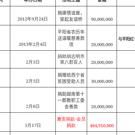
捐建情谊屋，
2012
年
9
月
24
日
架起友谊桥
90,000,000
平阳省农历年
送温暖慈善款
与平阳红
2013
年
2
月
4
日
项
20,000,000
捐助胡志明市
2
月
5
日
20,000,000
第八郡盲人
捐赠给西宁省
2
月
5
日
30,000,000
贫困受助人员
捐助越南第十
一郡教职工委
2
月
6
日
会善款
20,000,000
雅安捐款
-
会员
5
月
17
日
捐款
464,910,000