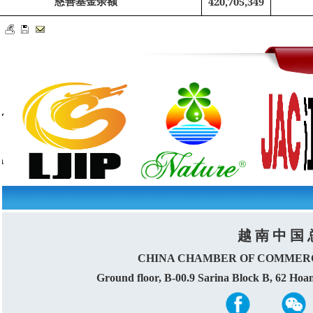
慈善基金余额
420,705,349
越 南 中 国 
CHINA CHAMBER OF COMMERC
Ground floor, B-00.9 Sarina Block B, 62 Ho