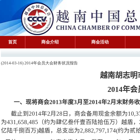
首页
商会介绍
商会活动
(2014-03-16) 2014年会员大会财务状况报告
越南胡志明
2014
年会
一、现将商会
2013
年度
3
月至
2014
年
2
月末财务
截止到
2014
年
2
月
28
日
，商会备用现金余额为
10,3
为
431,658,485
（约为肆亿叁仟壹百陆拾伍万）越盾，
亿陆千捌百万
)
越盾，总支出为
2,882,797,174(
约为贰