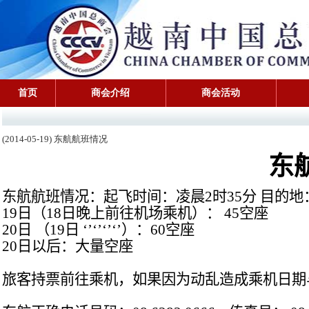
首页
商会介绍
商会活动
(2014-05-19) 东航航班情况
东
东航航班情况：起飞时间：凌晨
2
时
35
分 目的地
19
日（
18
日晚上前往机场乘机）：
45
空座
20
日 （
19
日
‘’‘’‘’‘’
）：
60
空座
20
日以后：大量空座
旅客持票前往乘机，如果因为动乱造成乘机日期