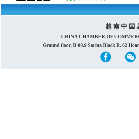
越 南 中 国 
CHINA CHAMBER OF COMMERC
Ground floor, B-00.9 Sarina Block B, 62 Ho