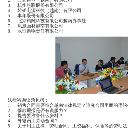
2、
三和钨业（越南）有限公司
3、
杭州热联股份有限公司
4、
雄韬电源科技（越南）有限公司
5、
丰年股份有限公司
6、
北京精雕科技有限公司越南办事处
7、
凤凰画材越南有限公司
8、
永恒购物责任有限公司
法律咨询议题包括：
1、
销售合同是否符合越南法律规定？追究合同里面的违约
2、
催款通报是否有说服力？
3、
提告要准备什么资料？
4、
外籍员工劳动合同？
5、
关于用工法律、劳动合同、工资福利、保险等的劳动法