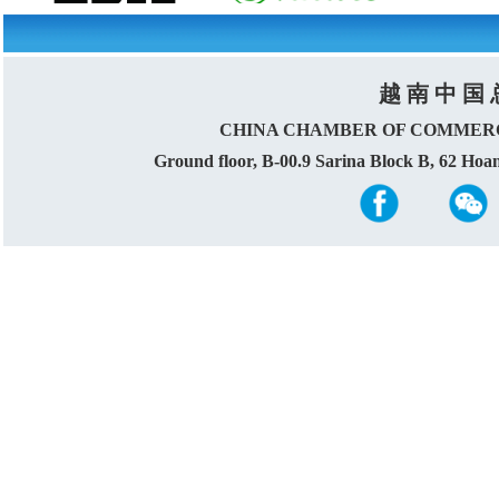
越 南 中 国 
CHINA CHAMBER OF COMMERC
Ground floor, B-00.9 Sarina Block B, 62 Ho