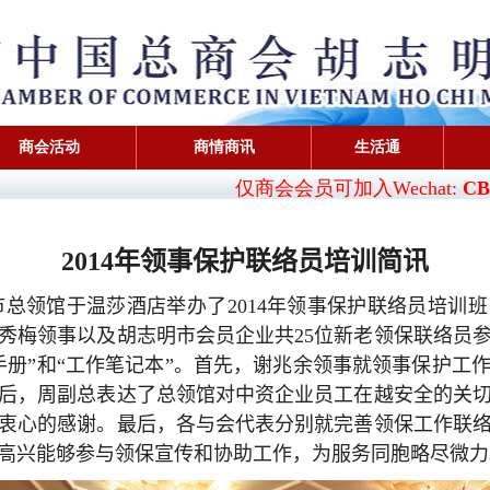
商会活动
商情商讯
生活通
仅商会会员可加入Wechat:
CBA
2014
年领事保护联络员培训简讯
市总领馆于温莎酒店举办了
2014
年领事保护联络员培训班
秀梅领事以及胡志明市会员企业共
25
位新老领保联络员
手册”和“工作笔记本”。首先，谢兆余领事就领事保护工
后，周副总表达了总领馆对中资企业员工在越安全的关
衷心的感谢。最后，各与会代表分别就完善领保工作联
高兴能够参与领保宣传和协助工作，为服务同胞略尽微力