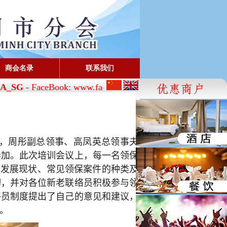
商会名录
联系我们
_SG
- FaceBook: www.facebook.com/cbah.org.vn/
，周彤副总领事、
高凤英总领事夫
参加。此次培训会议上，每一名领保
作发展现状、常见领保案件的种类及
切，并对各位新老联络员积极参与领
络员制度提出了自己的意见和建议，
。