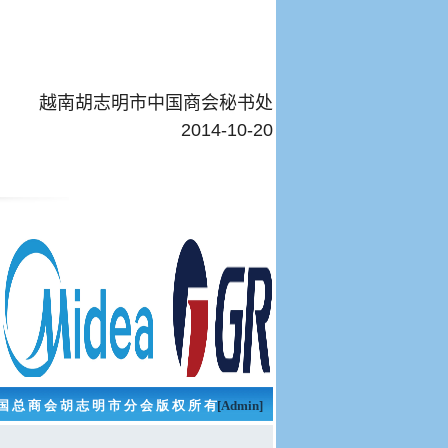
越南胡志明市中国商会秘书处
2014-10-20
国 总 商 会 胡 志 明 市 分 会 版 权 所 有
[Admin]