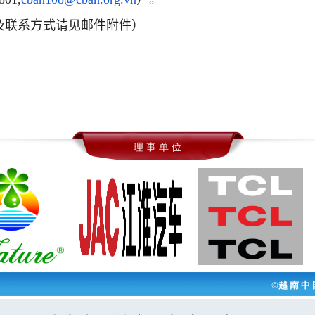
及联系方式请见邮件附件）
理 事 单 位
©越 南 中 