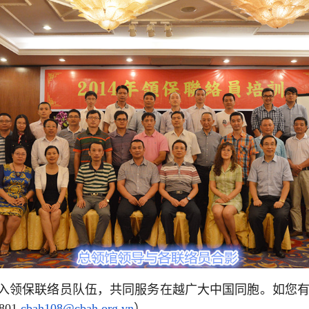
入领保联络员队伍，共同服务在越广大中国同胞。如您
801,
cbah108@cbah.org.vn
）。