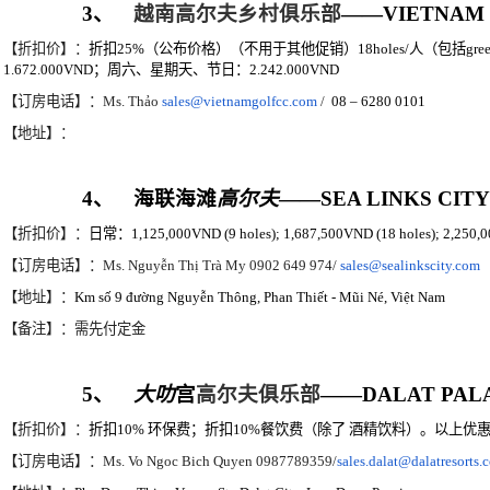
3
、
越南高尔夫乡村俱乐部
——VIETNAM 
【折扣价】：
折扣
25%
（公布价格）（不用于其他促销）
18holes/
人（包括
gre
1.672.000VND
；周六、星期天、节日：
2.242.000VND
【订房电话】：
Ms. Thảo
sales@vietnamgolfcc.com
/
08 – 6280 0101
【地址】：
4
、
海联海滩
高尔夫
——SEA LINKS CITY
【折扣价】：
日常：
1,125,000VND (9 holes); 1,687,500VND (18 holes); 2,250,
【订房电话】：
Ms. Nguyễn Thị Trà My 0902 649 974/
sales@sealinkscity.com
【地址】：
Km số 9 đường Nguyễn Thông, Phan Thiết - Mũi Né, Việt Nam
【备注】：需先付定金
5
、
大叻
宫
高尔夫俱乐部
——DALAT PALA
【折扣价】：
折扣
10%
环保费；折扣
10%
餐饮费（除了
酒精饮料）。以上优
【订房电话】：
Ms. Vo Ngoc Bich Quyen 0987789359/
sales.dalat@dalatresorts.