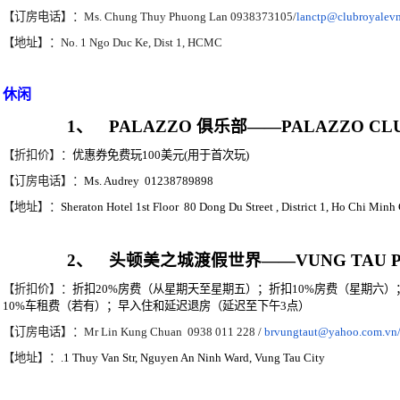
【订房电话】：
Ms. Chung Thuy Phuong Lan 0938373105/
lanctp@clubroyalev
【地址】：
No. 1 Ngo Duc Ke, Dist 1, HCMC
休闲
1
、
PALAZZO
俱乐部
——
PALAZZO CL
【折扣价】：
优惠券免费玩
100
美元
(
用于首次玩
)
【订房电话】：
Ms. Audrey
01238789898
【地址】：
Sheraton Hotel 1st Floor 80 Dong Du Street , District 1, Ho Chi Minh 
2
、
头顿美之城渡假世界
——
VUNG TAU 
【折扣价】：
折扣
20%
房费（从星期天至星期五）；折扣
10%
房费（星期六）
10%
车租费（若有）；早入住和延迟退房（延迟至下午
3
点）
【订房电话】：
Mr Lin Kung Chuan 0938 011 228 /
brvungtaut@yahoo.com.vn
【地址】：
.1 Thuy Van Str, Nguyen An Ninh Ward, Vung Tau City