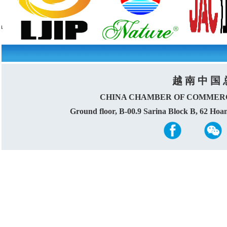
越 南 中 国 
CHINA CHAMBER OF COMMERC
Ground floor, B-00.9 Sarina Block B, 62 Ho