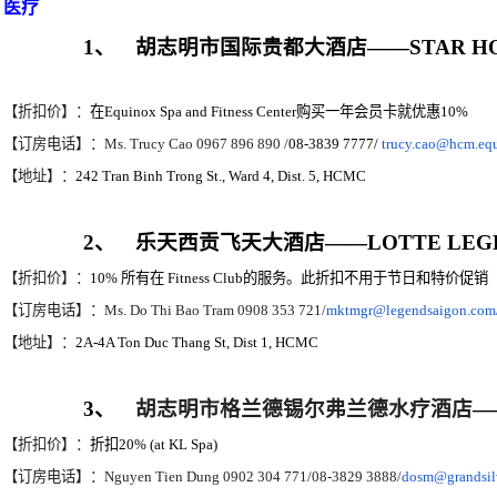
医疗
1
、
胡志明市国际贵都大酒店
——STAR HO
【折扣价】：
在
Equinox Spa and Fitness Center
购买一年会员卡就优惠
10%
【订房电话】：
Ms. Trucy Cao 0967 896 890 /
08-3839 7777/
trucy.cao@hcm.equ
【地址】：
242 Tran Binh Trong St., Ward 4, Dist. 5, HCMC
2
、
乐天西贡飞天大酒店
——
LOTTE LEG
【折扣价】：
10%
所有在
Fitness Club
的服务。此折扣不用于节日和特价促销
【订房电话】：
Ms. Do Thi Bao Tram 0908 353 721/
mktmgr@legendsaigon.com
【地址】：
2A-4A Ton Duc Thang St, Dist 1, HCMC
3
、
胡志明市格兰德锡尔弗兰德水疗酒店
—
【折扣价】：
折扣
20% (at KL Spa)
【订房电话】：
Nguyen Tien Dung 0902 304 771/08-3829 3888/
dosm@grandsil