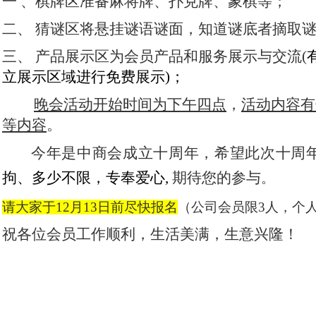
一
、棋牌区准备麻将牌、扑克牌、象棋等；
二、
猜谜区将悬挂谜语谜面，知道谜底者摘取
三、
产品展示区为
会员产品和服务展示与交流
(
立展示区域进行免费展示
)
；
晚会活动开始时间为下午四点
，
活动内容有
等内容
。
今年是中商会成立十周年，希望此次十周
拘、多少不限，专奉爱心
,
期待您的参与
。
请大家于
12
月
13
日前尽快报名
（公司会员限
3
人，个
祝各位会员工作顺利，生活美满，生意兴隆！