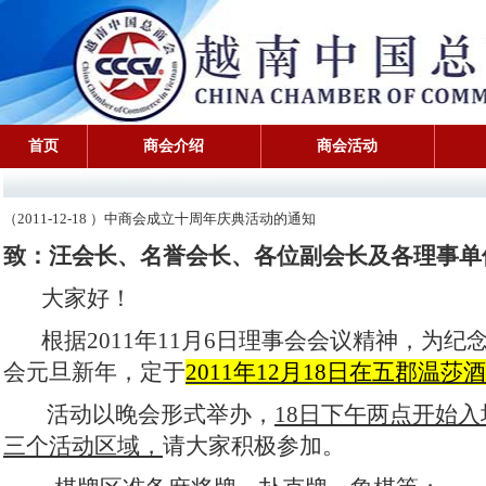
首页
商会介绍
商会活动
（2011-12-18 ）中商会成立十周年庆典活动的通知
致：汪会长、名誉会长、各位副会长及各理事单
大家好！
根据
2011
年
11
月
6
日理事会会议精神，为纪
会元旦新年，定于
2011
年
12
月
18
日在五郡温莎酒
活动以晚会形式举办，
18
日下午两点开始入
三个活动区域，
请大家积极参加。