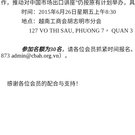
作，
推动对中国市场出口讲座”仍按原有计划举办，
时间：
2015
年
6
月
26
日星期五上午
8:30
地点：越南工商会胡志明市分会
127 VO THI SAU, PHUONG 7
，
QUAN 3
参加名额为
30
名
，请各位会员抓紧时间报名
873
admin@cbah.org.vn
）。
感谢各位会员的配合与支持！