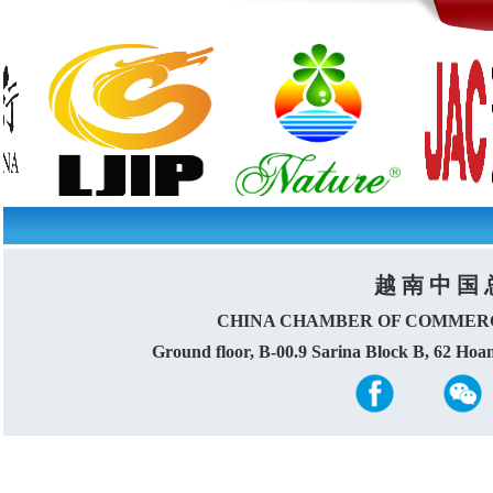
越 南 中 国 
CHINA CHAMBER OF COMMERC
Ground floor, B-00.9 Sarina Block B, 62 Ho