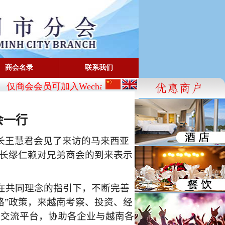
商会名录
联系我们
仅商会会员可加入Wechat:
CBA_SG
- FaceBook: www.face
会一行
长王慧君会见了来访的马来西亚
长缪仁赖对兄弟商会的到来表示
在共同理念的指引下，不断完善
路”政策，来越南考察、投资、经
供交流平台，协助各企业与越南各