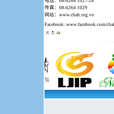
电话：
08-6264 1027-28
传真：
08-6264 1029
网站：
www.cbah.org.vn
Facebook:
www.facebook.com/cba