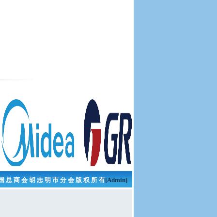
国 总 商 会 胡 志 明 市 分 会 版 权 所 有
[Admin]