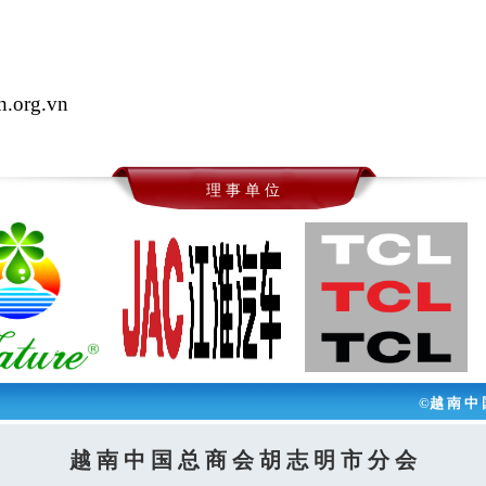
h.org.vn
理 事 单 位
©越 南 中 
越 南 中 国 总 商 会 胡 志 明 市 分 会