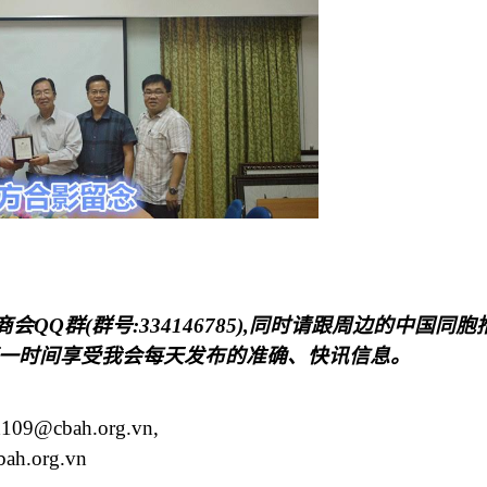
商会
QQ
群
(
群号
:334146785),
同时请跟周边的中国同胞
一时间享受我会每天发布的准确、快讯信息。
h109@cbah.org.vn
,
ah.org.vn