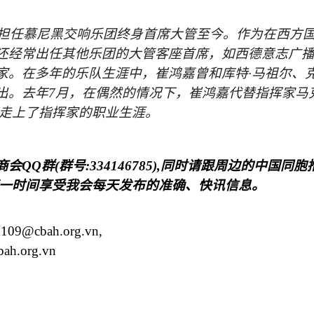
担任慕尼黑交响乐团终身首席大管至今。作为在西方
还经常出任其他乐团的大管客座首席，如西德意志广
家。在多年的乐队生涯中，崔鸿嘉曾和库特·马祖尔、克
出。去年
7
月，在偶然的情况下，崔鸿嘉代替指挥家马
此走上了指挥家的职业生涯。
商会
QQ
群
(
群号
:334146785),
同时请跟周边的中国同胞
一时间享受我会每天发布的准确、快讯信息。
h109@cbah.org.vn
,
ah.org.vn