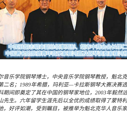
尔音乐学院钢琴博士，中央音乐学院钢琴教授，魁北
第二名；
1989
年希腊，玛利亚—卡拉斯钢琴大赛决赛
科期间即奠定了其在中国的钢琴家地位，
2003
年毅然
山先生。六年留学生涯先后以全优的成绩取得了蒙特
地，好评如潮，受到瞩目，被推举为魁北克华人音乐