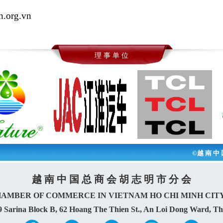
h.org.vn
理 事 单 位
©越 南 中 
越 南 中 国 总 商 会 胡 志 明 市 分 会
HAMBER OF COMMERCE IN VIETNAM HO CHI MINH CIT
9 Sarina Block B, 62 Hoang The Thien St., An Loi Dong Ward, T