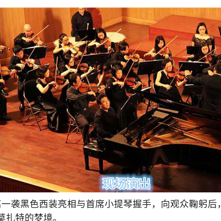
嘉一袭黑色西装亮相与首席小提琴握手，向观众鞠躬后
莫扎特的梦境。