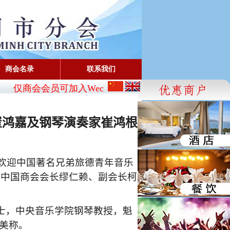
商会名录
联系我们
仅商会会员可加入Wechat:
CBA_SG
- FaceBook: www.fac
崔鸿嘉及钢琴演奏家崔鸿根
欢迎中国著名兄弟旅德青年音乐
市中国商会会长缪仁赖、副会长柯
士，中央音乐学院钢琴教授，魁
美称。