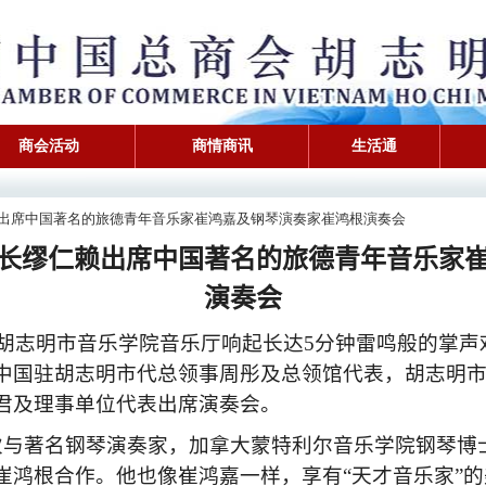
商会活动
商情商讯
生活通
长缪仁赖出席中国著名的旅德青年音乐家崔鸿嘉及钢琴演奏家崔鸿根演奏会
长缪仁赖出席中国著名的旅德青年音乐家
演奏会
胡志明市音乐学院音乐厅响起长达
5
分钟雷鸣般的掌声
中国驻胡志明市代总领事周彤及总领馆代表，胡志明
君及理事单位代表出席演奏会。
次与著名钢琴演奏家，加拿大蒙特利尔音乐学院钢琴博
崔鸿根合作。
他也像崔鸿嘉一样，享有
“
天才音乐家
”
的