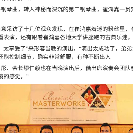
一钢琴曲，转入神秘而深沉的第二钢琴曲，崔鸿嘉一贯
随意采访了十几位观众发现，在崔鸿嘉着迷的粉丝里，
看表演，还有跟着崔鸿嘉各地大学讲座跑的古典乐迷
，太享受了”来形容当晚的演出，“演出太成功了，弟
还能控制细节，确实非常舒服，有种不断出入
周彤、会长缪仁赖也在当晚演出后，偕出席演奏会团队
境的感觉。”