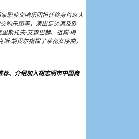
国家职业交响乐团担任终身首席大
播交响乐团等，演出足迹遍及欧
里斯托夫·艾森巴赫、祖宾·梅
克斯·胡贝尔指挥了茶花女序曲，
推荐、介绍加入胡志明市中国商