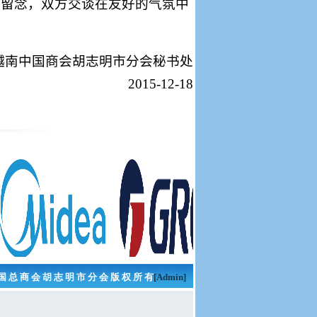
影留念，双方交谈在友好的气氛中
越南中国商会胡志明市分会秘书处
2015-12-18
国 总 商 会 胡 志 明 市 分 会 版 权 所 有
[Admin]