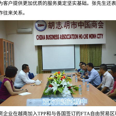
为客户提供更加优质的服务奠定坚实基础。张先生还
作往来关系。
资企业在越南加入
TPP
和与各国签订的
FTA
自由贸易区