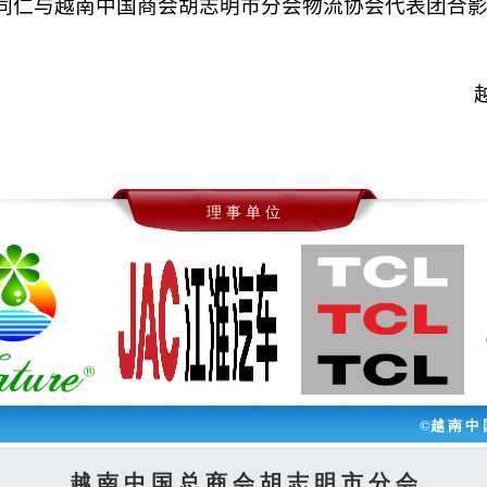
同仁与越南中国商会胡志明市分会物流协会代表团合
理 事 单 位
©越 南 中 
越 南 中 国 总 商 会 胡 志 明 市 分 会