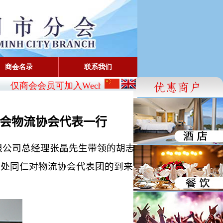
商会名录
联系我们
仅商会会员可加入Wechat:
CBA_SG
- FaceBook: www.face
会物流协会代表一行
限公司总经理张晶先生带领的胡志
书处同仁对物流协会代表团的到来