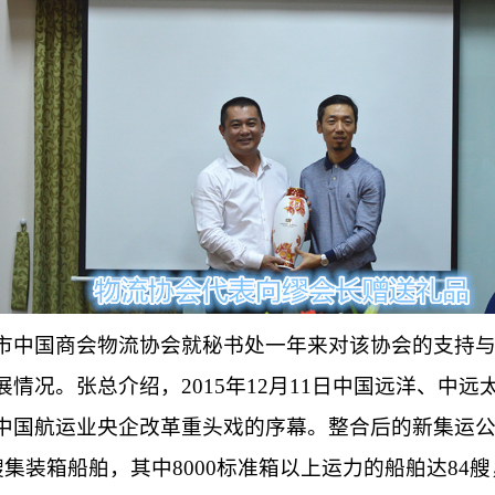
市中国商会物流协会就秘书处一年来对该协会的支持
展情况。张总介绍，
2015
年
12
月
11
日中国远洋、中远
中国航运业央企改革重头戏的序幕。整合后的新集运
艘集装箱船舶，其中
8000
标准箱以上运力的船舶达
84
艘