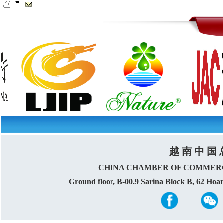
越 南 中 国 
CHINA CHAMBER OF COMMERC
Ground floor, B-00.9 Sarina Block B, 62 Ho