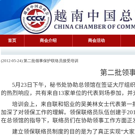
首页
商会介绍
商会活动
(2012-05-24) 第二批领事保护联络员接受培训
第二批领
5
月
23
日下午，秘书处协助总领馆在签证大厅组
的热烈响应，共有来自
13
家单位的代表到场参加，并
培训会上，来自联和铝业的吴美林女士代表第一
加深了对领保工作的理解。领保联络员队伍创建于
20
在总领馆的指导下，联络员们在协助领事工作方面正
建立领保联络员制度的目的是为了真正实现“大