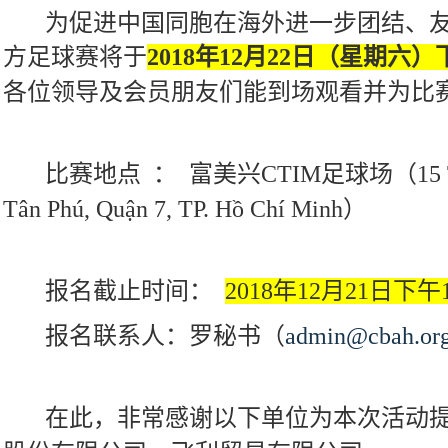
为促进中国同胞在海外进一步团结、
方足球赛
将于
2018
年
12
月
22
日（星期六）
各位领导及会员朋友们能到场观看并为比
比赛地点
：
富美兴
CTIM
足球场（
15
Tân Phú, Quận 7, TP. Hồ Chí Minh
）
报名截止时间：
2018
年
12
月
21
日下午
报名联系人：
罗秘书（
admin@cbah.org
在此，非常感谢以下单位为本次活动