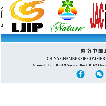
越 南 中 国 
CHINA CHAMBER OF COMMERC
Ground floor, B-00.9 Sarina Block B, 62 Ho