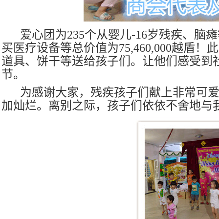
爱心团为
235
个从婴儿
-16
岁残疾、脑瘫
买医疗设备等总价值为
75,460,000
越盾！此
道具、饼干等送给孩子们。让他们感受到
节。
为感谢大家，残疾孩子们献上非常可
加灿烂。离别之际，孩子们依依不舍地与