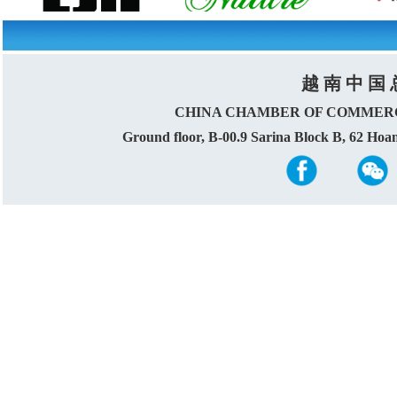
越 南 中 国 
CHINA CHAMBER OF COMMERC
Ground floor, B-00.9 Sarina Block B, 62 Ho