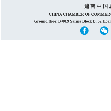
越 南 中 国 
CHINA CHAMBER OF COMMERC
Ground floor, B-00.9 Sarina Block B, 62 Ho