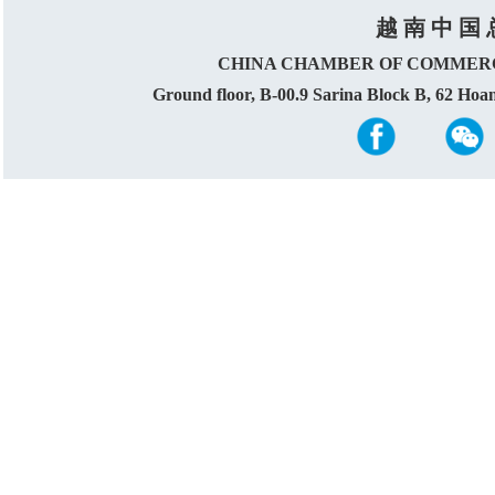
越 南 中 国 
CHINA CHAMBER OF COMMERC
Ground floor, B-00.9 Sarina Block B, 62 Ho