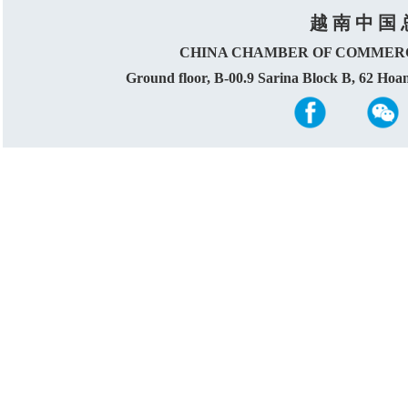
越 南 中 国 
CHINA CHAMBER OF COMMERC
Ground floor, B-00.9 Sarina Block B, 62 Ho