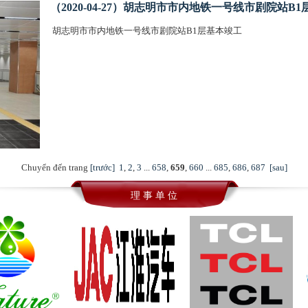
（2020-04-27）胡志明市市内地铁一号线市剧院站B
胡志明市市内地铁一号线市剧院站B1层基本竣工
Chuyển đến trang
[trước]
1
,
2
,
3
...
658
,
659
,
660
...
685
,
686
,
687
[sau]
理 事 单 位