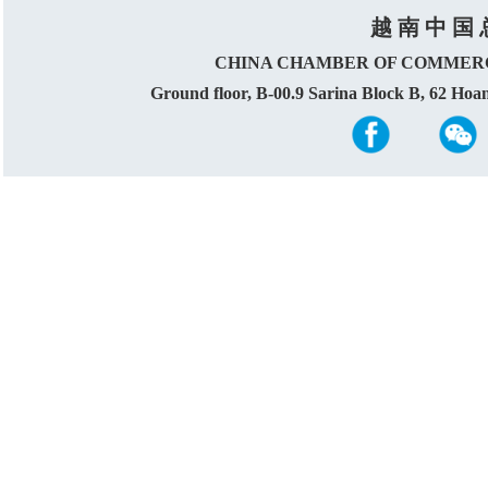
越 南 中 国 
CHINA CHAMBER OF COMMERC
Ground floor, B-00.9 Sarina Block B, 62 Ho