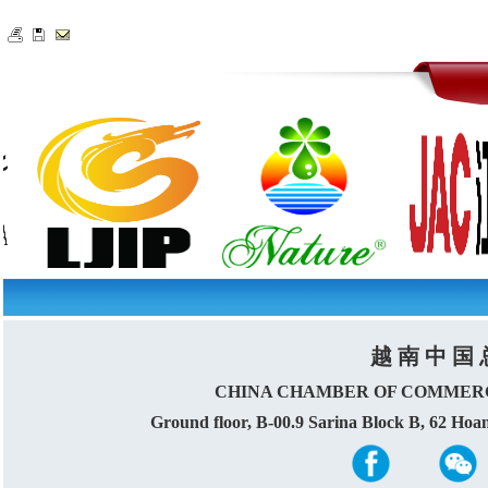
越 南 中 国 
CHINA CHAMBER OF COMMERC
Ground floor, B-00.9 Sarina Block B, 62 Ho