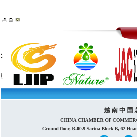
越 南 中 国 
CHINA CHAMBER OF COMMERC
Ground floor, B-00.9 Sarina Block B, 62 Ho