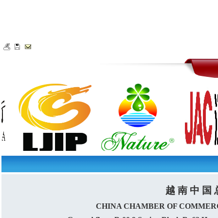
越 南 中 国 
CHINA CHAMBER OF COMMERC