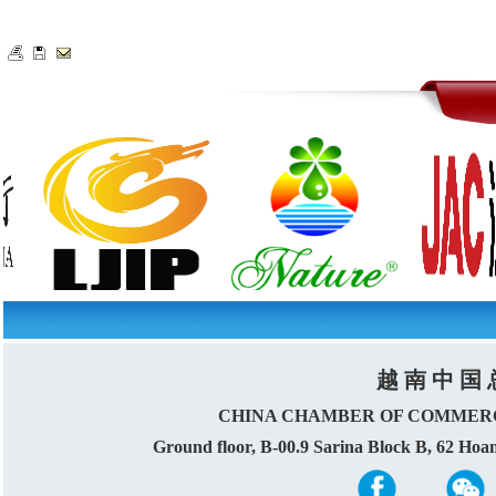
越 南 中 国 
CHINA CHAMBER OF COMMERC
Ground floor, B-00.9 Sarina Block B, 62 Ho