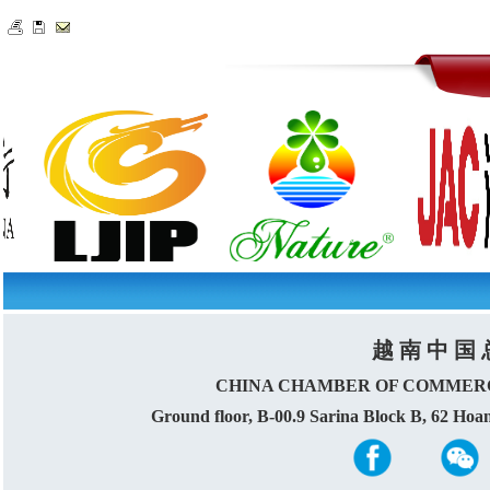
越 南 中 国 
CHINA CHAMBER OF COMMERC
Ground floor, B-00.9 Sarina Block B, 62 Ho