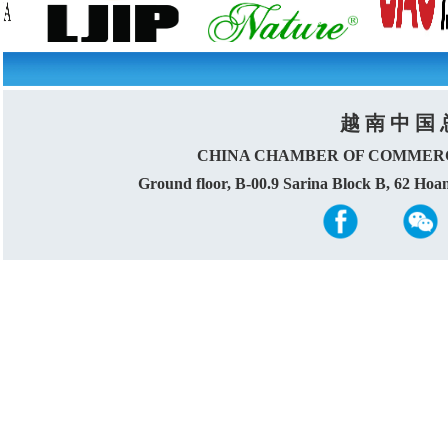
越 南 中 国 
CHINA CHAMBER OF COMMERC
Ground floor, B-00.9 Sarina Block B, 62 Ho