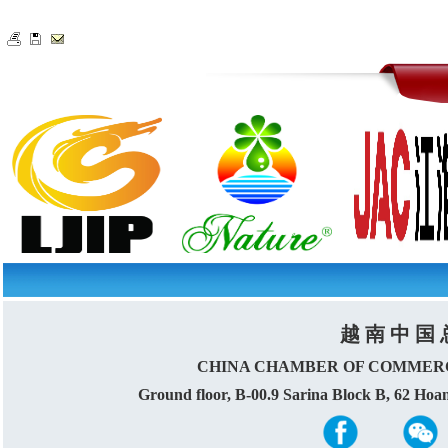
越 南 中 国 
CHINA CHAMBER OF COMMERC
Ground floor, B-00.9 Sarina Block B, 62 Ho