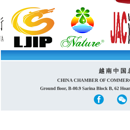
越 南 中 国 
CHINA CHAMBER OF COMMERC
Ground floor, B-00.9 Sarina Block B, 62 Ho