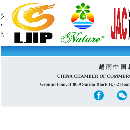
越 南 中 国 
CHINA CHAMBER OF COMMERC
Ground floor, B-00.9 Sarina Block B, 62 Ho