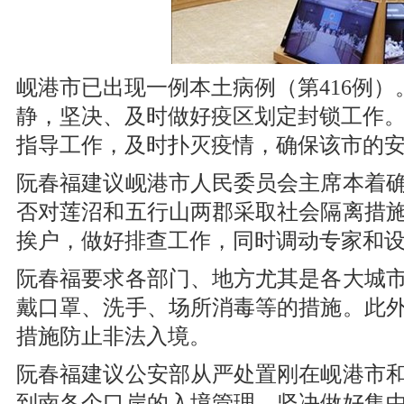
岘港市已出现一例本土病例（第416例
静，坚决、及时做好疫区划定封锁工作
指导工作，及时扑灭疫情，确保该市的
阮春福建议岘港市人民委员会主席本着
否对莲沼和五行山两郡采取社会隔离措
挨户，做好排查工作，同时调动专家和设
阮春福要求各部门、地方尤其是各大城
戴口罩、洗手、场所消毒等的措施。此
措施防止非法入境。
阮春福建议公安部从严处置刚在岘港市
到南各个口岸的入境管理，坚决做好集