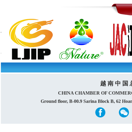
越 南 中 国 
CHINA CHAMBER OF COMMERC
Ground floor, B-00.9 Sarina Block B, 62 Ho