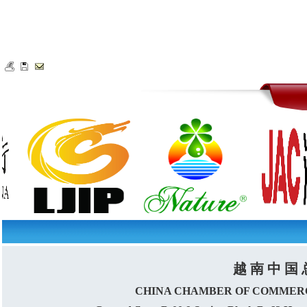
越 南 中 国 
CHINA CHAMBER OF COMMERC